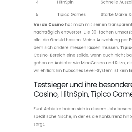
4
HitnSpin
Schnelle Ausza
5
Tipico Games
Starke Marke &
Verde Casino
hat mich mit seinen transparent
nachträglich entwertet. Die 30-fachen Umsatzb
alle, die Geduld hassen. Meine Auszahlung per 
dem sich andere messen lassen müssen.
Tipi
Casino-Bereich eine solide, wenn auch nicht ba
gehen an Anbieter wie MinoCasino und Ritzo, d
wir ehrlich: Ein hübsches Level-System ist kein E
Testsieger und ihre besonder
Casino, HitnSpin, Tipico Gam
Fünf Anbieter haben sich in diesem Jahr besonde
spezifische Nische, in der es die Konkurrenz hi
sorgt.