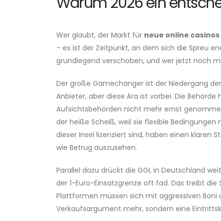
Warum 2026 ein entschei
Wer glaubt, der Markt für
neue online casinos
– es ist der Zeitpunkt, an dem sich die Spreu e
grundlegend verschoben, und wer jetzt noch mi
Der große Gamechanger ist der Niedergang der C
Anbieter, aber diese Ära ist vorbei. Die Behörde 
Aufsichtsbehörden nicht mehr ernst genommen. 
der heiße Scheiß, weil sie flexible Bedingungen
dieser Insel lizenziert sind, haben einen klare
wie Betrug auszusehen.
Parallel dazu drückt die GGL in Deutschland weit
der 1-Euro-Einsatzgrenze oft fad. Das treibt die
Plattformen müssen sich mit aggressiven Boni 
Verkaufsargument mehr, sondern eine Eintrittskart