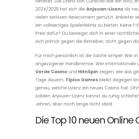
veraltet. Die Lizenz von Curacao war ein Witz,
2024/2025 hat sich die
Anjouan-Lizenz
als neu
vielen seriösen Newcomern genutzt. Anbieter w
ein vollwertiges Spielerlebnis zu bieten. Keine 
Preis dafür? Du bewegst dich in einer rechtliche
sich primär gegen die Betreiber, nicht gegen dich
Für mich persönlich ist die Sache simpel: Wer in
angezogener Handbremse. Wer internationale 
Verde Casino
und
HitnSpin
zeigen, wie das ge
Tage dauern.
Tipico Games
bleibt dagegen brav
genau, welche Lizenz ein neues Casino hat. Ohn
soliden Anjouan-Lizenz kannst du ruhig schlafen.
Jahren, aber noch lange nicht ideal.
Die Top 10 neuen Online 