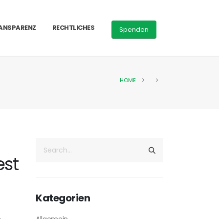
ANSPARENZ
RECHTLICHES
Spenden
HOME
est
Kategorien