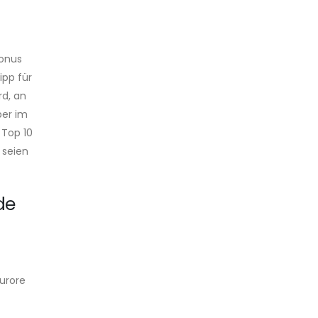
Bonus
ipp für
rd, an
ber im
 Top 10
 seien
de
Furore