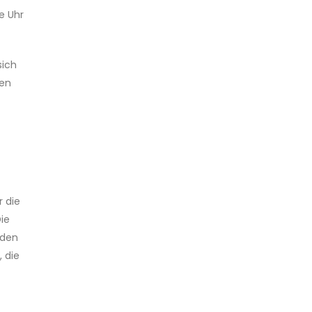
ie Uhr
sich
hen
r die
Die
aden
, die