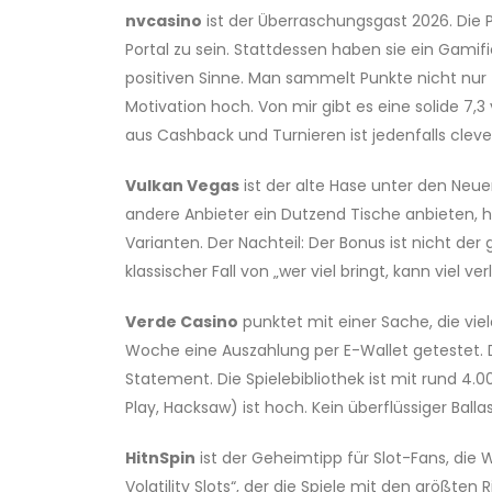
nvcasino
ist der Überraschungsgast 2026. Die P
Portal zu sein. Stattdessen haben sie ein Gami
positiven Sinne. Man sammelt Punkte nicht nur f
Motivation hoch. Von mir gibt es eine solide 7,
aus Cashback und Turnieren ist jedenfalls cleve
Vulkan Vegas
ist der alte Hase unter den Neue
andere Anbieter ein Dutzend Tische anbieten, 
Varianten. Der Nachteil: Der Bonus ist nicht der
klassischer Fall von „wer viel bringt, kann viel ve
Verde Casino
punktet mit einer Sache, die vie
Woche eine Auszahlung per E-Wallet getestet. 
Statement. Die Spielebibliothek ist mit rund 4.00
Play, Hacksaw) ist hoch. Kein überflüssiger Ballas
HitnSpin
ist der Geheimtipp für Slot-Fans, die We
Volatility Slots“, der die Spiele mit den größten