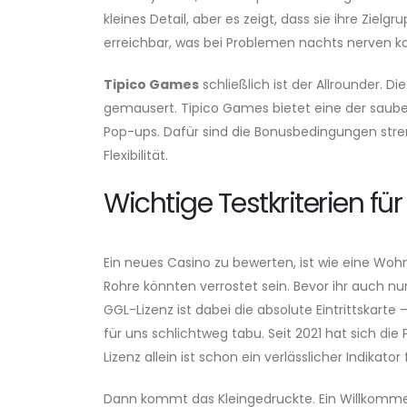
kleines Detail, aber es zeigt, dass sie ihre Ziel
erreichbar, was bei Problemen nachts nerven k
Tipico Games
schließlich ist der Allrounder. D
gemausert. Tipico Games bietet eine der saube
Pop-ups. Dafür sind die Bonusbedingungen stre
Flexibilität.
Wichtige Testkriterien fü
Ein neues Casino zu bewerten, ist wie eine Woh
Rohre könnten verrostet sein. Bevor ihr auch nur
GGL-Lizenz ist dabei die absolute Eintrittskart
für uns schlichtweg tabu. Seit 2021 hat sich die
Lizenz allein ist schon ein verlässlicher Indikator
Dann kommt das Kleingedruckte. Ein Willkommen